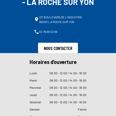
- LA ROCHE SUR YON
137 BOULEVARD DE L'INDUSTRIE
85000 LA ROCHE SUR YON
02 76 69 02 99
NOUS CONTACTER
Horaires d'ouverture
Lundi
08
:
00 - 12
:
00 / 14
:
00 - 18
:
00
Mardi
08
:
00 - 12
:
00 / 14
:
00 - 18
:
00
Mercredi
08
:
00 - 12
:
00 / 14
:
00 - 18
:
00
Jeudi
08
:
00 - 12
:
00 / 14
:
00 - 18
:
00
Vendredi
08
:
00 - 12
:
00 / 14
:
00 - 18
:
00
Samedi
Fermé