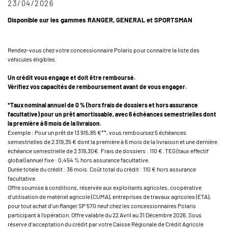
23/04/2026
Disponible sur les gammes RANGER, GENERAL et SPORTSMAN
Rendez-vous chez votre concessionnaire Polaris pour connaitre la liste des
véhicules éligibles.
Un crédit vous engage et doit être remboursé.
Vérifiez vos capacités de remboursement avant de vous engager.
*Taux nominal annuel de 0 % (hors frais de dossiers et hors assurance
facultative) pour un prêt amortissable, avec 6 échéances semestrielles dont
la première à 6 mois de la livraison.
Exemple : Pour un prêt de 13 915,85 €**, vous remboursez 5 échéances
semestrielles de 2 319,35 € dont la première à 6 mois de la livraison et une dernière
échéance semestrielle de 2 319,30€. Frais de dossiers : 110 €. TEG (taux effectif
global) annuel fixe : 0,454 % hors assurance facultative.
Durée totale du crédit : 36 mois. Coût total du crédit : 110 € hors assurance
facultative.
Offre soumise à conditions, réservée aux exploitants agricoles, coopérative
d’utilisation de matériel agricole (CUMA), entreprises de travaux agricoles (ETA),
pour tout achat d’un Ranger SP 570 neuf chez les concessionnaires Polaris
participant à l’opération. Offre valable du 22 Avril au 31 Décembre 2026. Sous
réserve d’acceptation du crédit par votre Caisse Régionale de Crédit Agricole